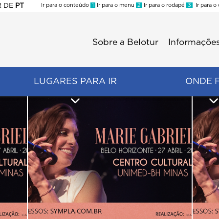
R
DE
PT
Ir para o conteúdo
1
Ir para o menu
2
Ir para o rodapé
3
Ir para o
ES
Sobre a Belotur
Informações
Menu
second
LUGARES PARA IR
ONDE 