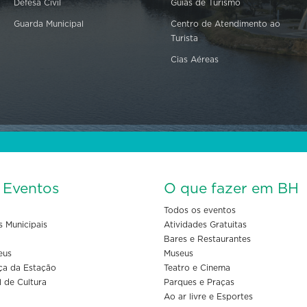
Defesa Civil
Guias de Turismo
Guarda Municipal
Centro de Atendimento ao
Turista
Cias Aéreas
s Eventos
O que fazer em BH
Todos os eventos
s Municipais
Atividades Gratuitas
Bares e Restaurantes
eus
Museus
ça da Estação
Teatro e Cinema
l de Cultura
Parques e Praças
Ao ar livre e Esportes