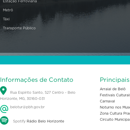
Estação Ferroviária
Metrô
Táxi
Transporte Público
Informações de Contato
Principai
Arraial de Belô
Rua Espírito Santo, 527 Centro - Belo
Festivais Culturai
Horizonte, MG, 30160-031
Carnaval
belotur@pbh.gov.br
Noturno nos Mus
Zona Cultura Pra
Circuito Municipa
Spotify
Rádio Belo Horizonte