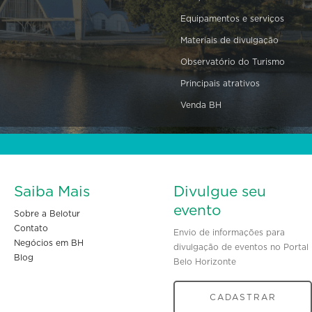
Equipamentos e serviços
Materiais de divulgação
Observatório do Turismo
Principais atrativos
Venda BH
Saiba Mais
Divulgue seu
evento
Sobre a Belotur
Contato
Envio de informações para
Negócios em BH
divulgação de eventos no Portal
Blog
Belo Horizonte
CADASTRAR