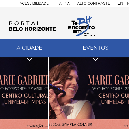
-
+
EN
F
ACESSIBILIDADE
ALTO CONTRASTE
A
A
PORTAL
BELO
HORIZONTE
A CIDADE
EVENTOS
ação
pal