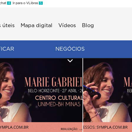
 chat
4
Ir para o VLibras
5
 úteis
Mapa digital
Vídeos
Blog
FICAR
NEGÓCIOS