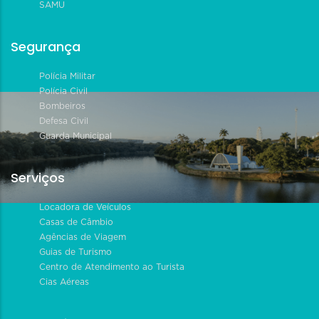
SAMU
Segurança
Polícia Militar
Polícia Civil
Bombeiros
Defesa Civil
Guarda Municipal
Serviços
Locadora de Veículos
Casas de Câmbio
Agências de Viagem
Guias de Turismo
Centro de Atendimento ao Turista
Cias Aéreas