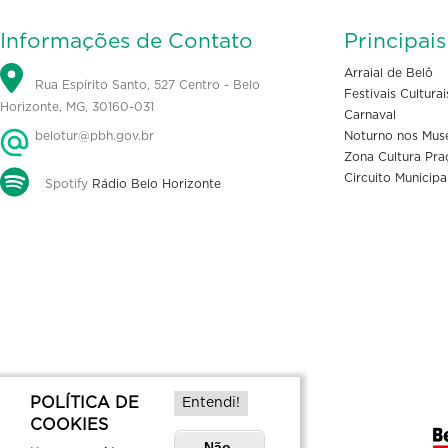
Informações de Contato
Principai
Arraial de Belô
Rua Espírito Santo, 527 Centro - Belo
Festivais Culturai
Horizonte, MG, 30160-031
Carnaval
belotur@pbh.gov.br
Noturno nos Mus
Zona Cultura Pra
Circuito Municipa
Spotify
Rádio Belo Horizonte
POLÍTICA DE
Entendi!
COOKIES
Não,