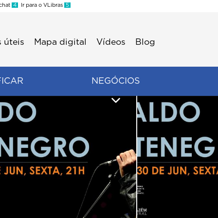
 chat
4
Ir para o VLibras
5
 úteis
Mapa digital
Vídeos
Blog
FICAR
NEGÓCIOS