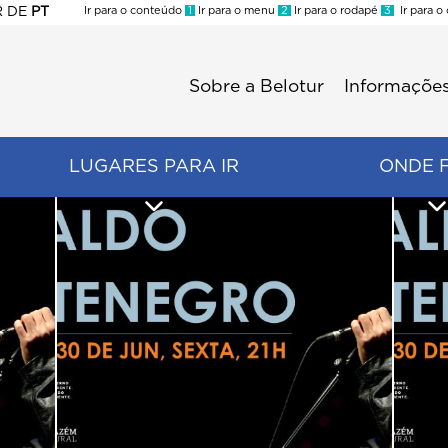
R
DE
PT
Ir para o conteúdo
1
Ir para o menu
2
Ir para o rodapé
3
Ir para o
ES
Sobre a Belotur
Informações
Menu
second
LUGARES PARA IR
ONDE 