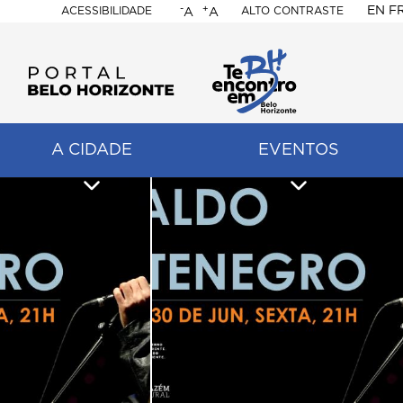
-
+
EN
F
ACESSIBILIDADE
ALTO CONTRASTE
A
A
PORTAL
BELO
HORIZONTE
A CIDADE
EVENTOS
ação
pal