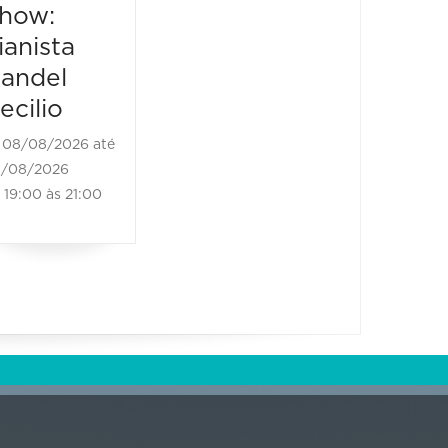
80 anos de
Tour"
how:
carreira
08/08/2
ianista
08/08/20
08/08/2026 até
andel
21:00 às
08/08/2026
ecilio
21:00 às 23:00
08/08/2026 até
/08/2026
19:00 às 21:00