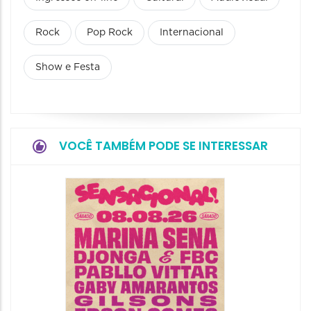
Rock
Pop Rock
Internacional
Show e Festa
VOCÊ TAMBÉM PODE SE INTERESSAR
Show: 
Handel
09/08/20
09/08/202
16:30 às 