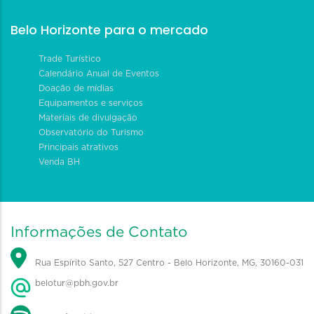
Belo Horizonte para o mercado
Trade Turístico
Calendário Anual de Eventos
Doação de mídias
Equipamentos e serviços
Materiais de divulgação
Observatório do Turismo
Principais atrativos
Venda BH
Informações de Contato
Rua Espírito Santo, 527 Centro - Belo Horizonte, MG, 30160-031
belotur@pbh.gov.br