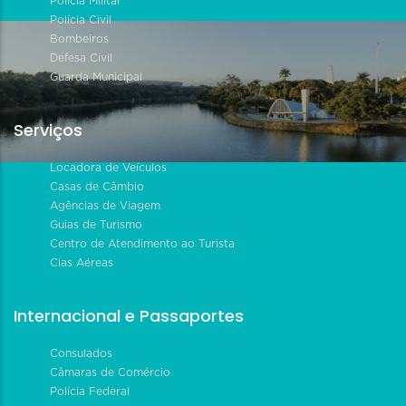
Polícia Militar
Polícia Civil
Bombeiros
Defesa Civil
Guarda Municipal
Serviços
Locadora de Veículos
Casas de Câmbio
Agências de Viagem
Guias de Turismo
Centro de Atendimento ao Turista
Cias Aéreas
Internacional e Passaportes
Consulados
Câmaras de Comércio
Polícia Federal