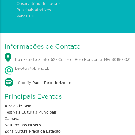
Observatório do Turismo
Principais atrativos
Venda BH
Informações de Contato
Rua Espírito Santo, 527 Centro - Belo Horizonte, MG, 30160-031
belotur@pbh.gov.br
Spotify
Rádio Belo Horizonte
Principais Eventos
Arraial de Belô
Festivais Culturais Municipais
Carnaval
Noturno nos Museus
Zona Cultura Praça da Estação