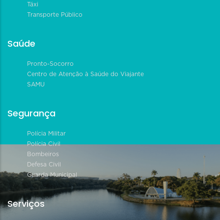
Táxi
Transporte Público
Saúde
Pronto-Socorro
Centro de Atenção à Saúde do Viajante
SAMU
Segurança
Polícia Militar
Polícia Civil
Bombeiros
Defesa Civil
Guarda Municipal
Serviços