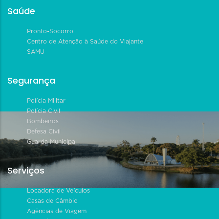
Saúde
Pronto-Socorro
Centro de Atenção à Saúde do Viajante
SAMU
Segurança
Polícia Militar
Polícia Civil
Bombeiros
Defesa Civil
Guarda Municipal
Serviços
Locadora de Veículos
Casas de Câmbio
Agências de Viagem