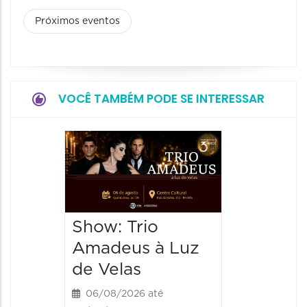
Próximos eventos
VOCÊ TAMBÉM PODE SE INTERESSAR
Show: 
de Sá
06/08/20
06/08/202
Show: Trio
20:00 às
Amadeus à Luz
de Velas
06/08/2026 até