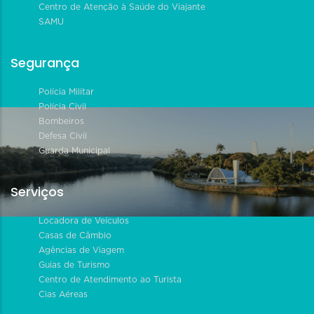
Centro de Atenção à Saúde do Viajante
SAMU
Segurança
Polícia Militar
Polícia Civil
Bombeiros
Defesa Civil
Guarda Municipal
Serviços
Locadora de Veículos
Casas de Câmbio
Agências de Viagem
Guias de Turismo
Centro de Atendimento ao Turista
Cias Aéreas