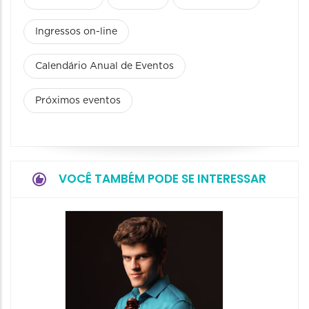
Ingressos on-line
Calendário Anual de Eventos
Próximos eventos
VOCÊ TAMBÉM PODE SE INTERESSAR
Show: 
Maurin
Projet
Dois"