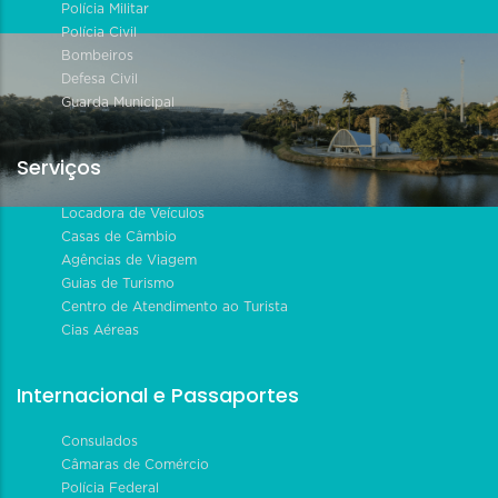
Polícia Militar
Polícia Civil
Bombeiros
Defesa Civil
Guarda Municipal
Serviços
Locadora de Veículos
Casas de Câmbio
Agências de Viagem
Guias de Turismo
Centro de Atendimento ao Turista
Cias Aéreas
Internacional e Passaportes
Consulados
Câmaras de Comércio
Polícia Federal