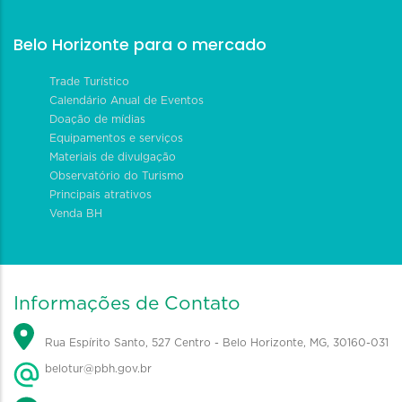
Belo Horizonte para o mercado
Trade Turístico
Calendário Anual de Eventos
Doação de mídias
Equipamentos e serviços
Materiais de divulgação
Observatório do Turismo
Principais atrativos
Venda BH
Informações de Contato
Rua Espírito Santo, 527 Centro - Belo Horizonte, MG, 30160-031
belotur@pbh.gov.br