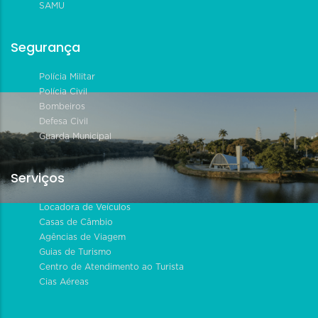
SAMU
Segurança
Polícia Militar
Polícia Civil
Bombeiros
Defesa Civil
Guarda Municipal
Serviços
Locadora de Veículos
Casas de Câmbio
Agências de Viagem
Guias de Turismo
Centro de Atendimento ao Turista
Cias Aéreas