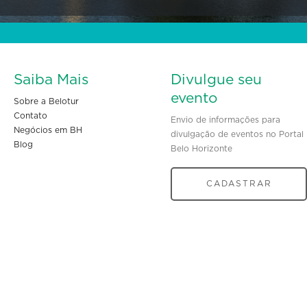
Saiba Mais
Divulgue seu
evento
Sobre a Belotur
Contato
Envio de informações para
Negócios em BH
divulgação de eventos no Portal
Blog
Belo Horizonte
CADASTRAR