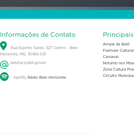
Informações de Contato
Principai
Arraial de Belô
Rua Espírito Santo, 527 Centro - Belo
Festivais Culturai
Horizonte, MG, 30160-031
Carnaval
belotur@pbh.gov.br
Noturno nos Mus
Zona Cultura Pra
Circuito Municipa
Spotify
Rádio Belo Horizonte