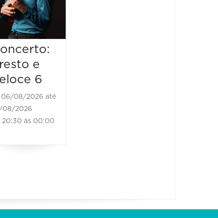
20:30 às
06/08/2026
20:30 às 22:00
oncerto:
resto e
eloce 6
06/08/2026 até
/08/2026
20:30 às 00:00