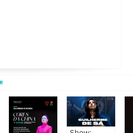
R
Show: