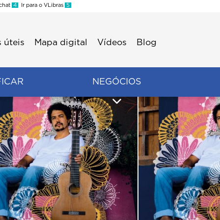
 chat
4
Ir para o VLibras
5
 úteis
Mapa digital
Vídeos
Blog
FICAR
NEGÓCIOS