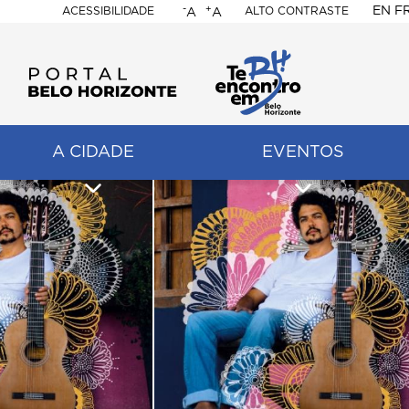
-
+
EN
F
ACESSIBILIDADE
ALTO CONTRASTE
A
A
PORTAL
BELO
HORIZONTE
A CIDADE
EVENTOS
ação
pal