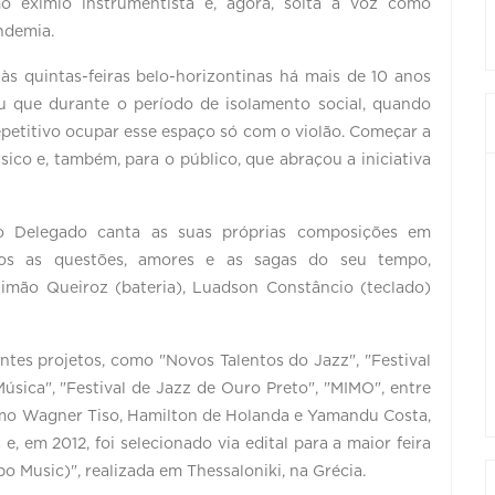
o exímio instrumentista e, agora, solta a voz como
ndemia.
às quintas-feiras belo-horizontinas há mais de 10 anos
u que durante o período de isolamento social, quando
 repetitivo ocupar esse espaço só com o violão. Começar a
sico e, também, para o público, que abraçou a iniciativa
go Delegado canta as suas próprias composições em
sos as questões, amores e as sagas do seu tempo,
mão Queiroz (bateria), Luadson Constâncio (teclado)
ntes projetos, como "Novos Talentos do Jazz", "Festival
úsica", "Festival de Jazz de Ouro Preto", "MIMO", entre
mo Wagner Tiso, Hamilton de Holanda e Yamandu Costa,
, em 2012, foi selecionado via edital para a maior feira
Music)", realizada em Thessaloniki, na Grécia.