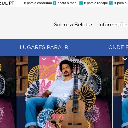
R
DE
PT
Ir para o conteúdo
1
Ir para o menu
2
Ir para o rodapé
3
Ir para o
ES
Sobre a Belotur
Informações
Menu
second
LUGARES PARA IR
ONDE 