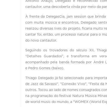
Antônio Araújo, Delegado é reconhecido com
cantautor, uma descoberta vinda por meio da pa
À frente da DelegasCia, jam session que brinda 
com muita música e encontros, Delegado senti
realizou diversas lives do projeto, ficaria muito
cantar foi, então, um processo natural para o mú
do novo cantautor.
Seguindo os trovadores do século XII, Thia
“Detalhes Guardados”, e transforma em ver
acompanhado pela banda formada por André Li
e Pedro Gomes (baixo).
Thiago Delegado já foi selecionado para importa
de Jazz da Savassi", "Conexão Vivo", "Festa da M
outros. Tocou ao lado de nomes consagrados co
na programação do festival Natura Música Minas e
de world music do mundo, a "WOMEX (World Expo 