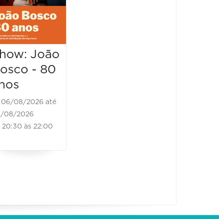
06/08/2
20:30 às 21:30
07/08/202
20:30 à
how: João
osco - 80
nos
06/08/2026 até
/08/2026
20:30 às 22:00