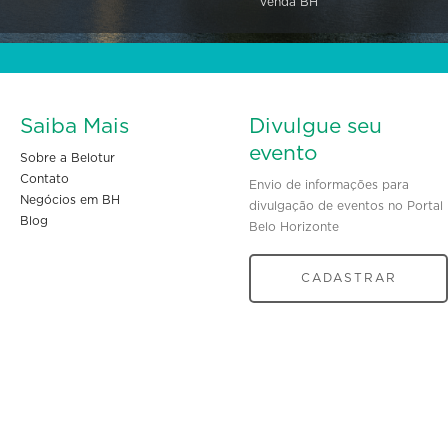
Venda BH
Saiba Mais
Divulgue seu
evento
Sobre a Belotur
Contato
Envio de informações para
Negócios em BH
divulgação de eventos no Portal
Blog
Belo Horizonte
CADASTRAR