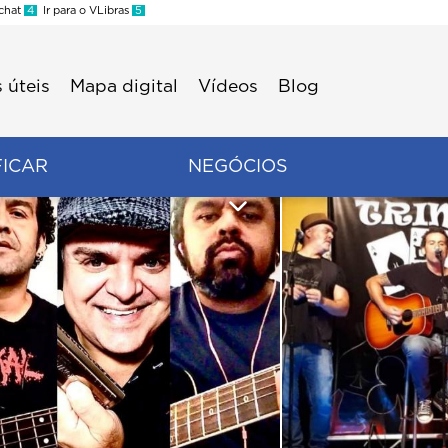
 chat
4
Ir para o VLibras
5
 úteis
Mapa digital
Vídeos
Blog
FICAR
NEGÓCIOS