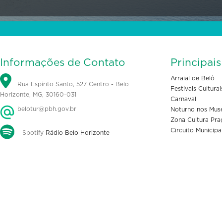
Informações de Contato
Principai
Arraial de Belô
Rua Espírito Santo, 527 Centro - Belo
Festivais Culturai
Horizonte, MG, 30160-031
Carnaval
belotur@pbh.gov.br
Noturno nos Mus
Zona Cultura Pra
Circuito Municipa
Spotify
Rádio Belo Horizonte