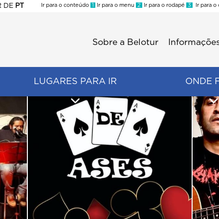
R
DE
PT
Ir para o conteúdo
1
Ir para o menu
2
Ir para o rodapé
3
Ir para o
ES
Sobre a Belotur
Informações
Menu
second
LUGARES PARA IR
ONDE 