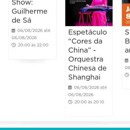
Show:
Guilherme
de Sá
Espetáculo
S
06/08/2026 até
06/08/2026
“Cores da
B
20:00 às 22:00
China” -
a
Orquestra
Chinesa de
06
Shanghai
06/08/2026 até
06/08/2026
20:00 às 20:10