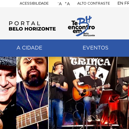
-
+
EN
F
ACESSIBILIDADE
ALTO CONTRASTE
A
A
PORTAL
BELO
HORIZONTE
A CIDADE
EVENTOS
ação
pal