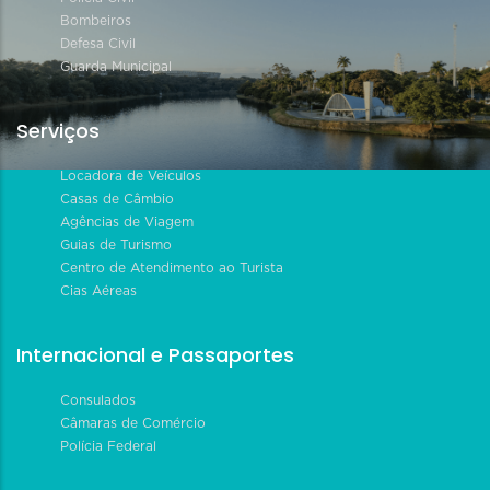
Bombeiros
Defesa Civil
Guarda Municipal
Serviços
Locadora de Veículos
Casas de Câmbio
Agências de Viagem
Guias de Turismo
Centro de Atendimento ao Turista
Cias Aéreas
Internacional e Passaportes
Consulados
Câmaras de Comércio
Polícia Federal