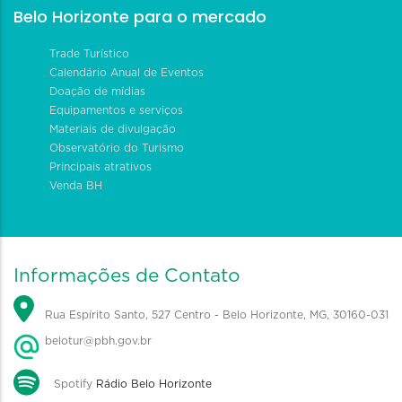
Belo Horizonte para o mercado
Trade Turístico
Calendário Anual de Eventos
Doação de mídias
Equipamentos e serviços
Materiais de divulgação
Observatório do Turismo
Principais atrativos
Venda BH
Informações de Contato
Rua Espírito Santo, 527 Centro - Belo Horizonte, MG, 30160-031
belotur@pbh.gov.br
Spotify
Rádio Belo Horizonte