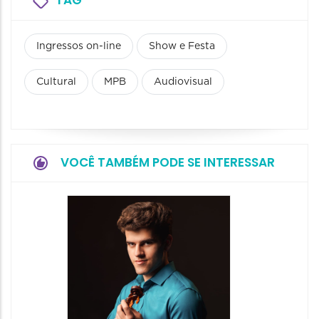
Ingressos on-line
Show e Festa
Cultural
MPB
Audiovisual
VOCÊ TAMBÉM PODE SE INTERESSAR
Show: 
Maurin
Projet
Dois"
07/08/20