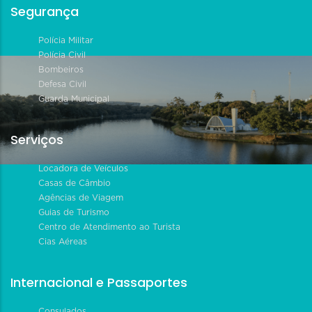
Segurança
Polícia Militar
Polícia Civil
Bombeiros
Defesa Civil
Guarda Municipal
Serviços
Locadora de Veículos
Casas de Câmbio
Agências de Viagem
Guias de Turismo
Centro de Atendimento ao Turista
Cias Aéreas
Internacional e Passaportes
Consulados