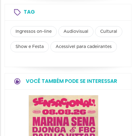
TAG
Ingressos on-line
Audiovisual
Cultural
Show e Festa
Acessível para cadeirantes
VOCÊ TAMBÉM PODE SE INTERESSAR
Show: 
Handel
09/08/20
09/08/202