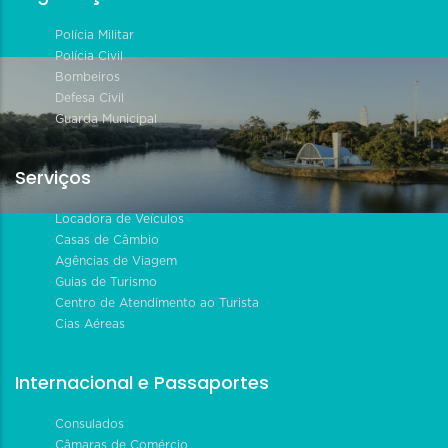
Polícia Militar
Polícia Civil
Bombeiros
Defesa Civil
Guarda Municipal
Serviços
Locadora de Veículos
Casas de Câmbio
Agências de Viagem
Guias de Turismo
Centro de Atendimento ao Turista
Cias Aéreas
Internacional e Passaportes
Consulados
Câmaras de Comércio