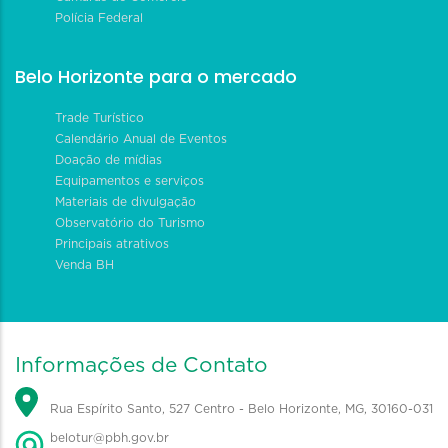
Polícia Federal
Belo Horizonte para o mercado
Trade Turístico
Calendário Anual de Eventos
Doação de mídias
Equipamentos e serviços
Materiais de divulgação
Observatório do Turismo
Principais atrativos
Venda BH
Informações de Contato
Rua Espírito Santo, 527 Centro - Belo Horizonte, MG, 30160-031
belotur@pbh.gov.br