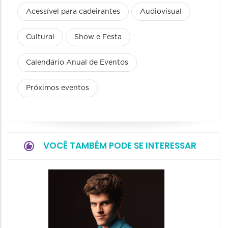
Acessível para cadeirantes
Audiovisual
Cultural
Show e Festa
Calendário Anual de Eventos
Próximos eventos
VOCÊ TAMBÉM PODE SE INTERESSAR
Show: 
Maurin
Projet
Dois"