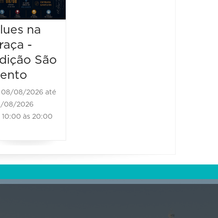
Bones
08/08/20
13:00 à
Brass Band
lues na
raça -
08/08/2026 até
08/08/2026
dição São
11:00 às 18:00
ento
08/08/2026 até
/08/2026
10:00 às 20:00