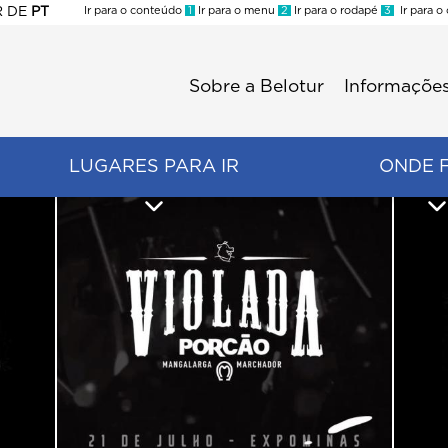
R
DE
PT
Ir para o conteúdo
1
Ir para o menu
2
Ir para o rodapé
3
Ir para o
ES
Sobre a Belotur
Informações
Menu
second
LUGARES PARA IR
ONDE 