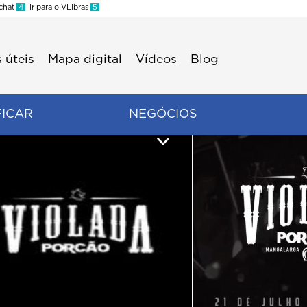
 chat
4
Ir para o VLibras
5
 úteis
Mapa digital
Vídeos
Blog
FICAR
NEGÓCIOS