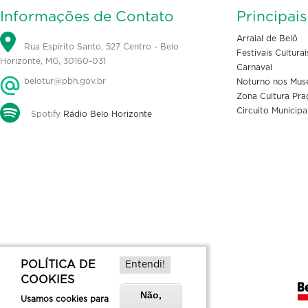
Informações de Contato
Principai
Arraial de Belô
Rua Espírito Santo, 527 Centro - Belo
Festivais Culturai
Horizonte, MG, 30160-031
Carnaval
belotur@pbh.gov.br
Noturno nos Mus
Zona Cultura Pra
Circuito Municipa
Spotify
Rádio Belo Horizonte
POLÍTICA DE
Entendi!
COOKIES
Não,
Usamos cookies para