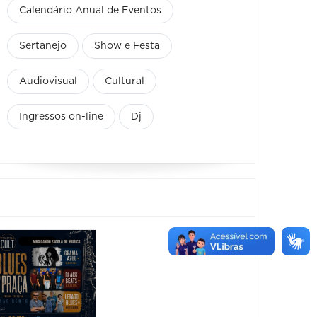
Calendário Anual de Eventos
Sertanejo
Show e Festa
Audiovisual
Cultural
Ingressos on-line
Dj
Horizonte
Festiv
Brass
Sensa
Festival -
2026
Black
08/08/2