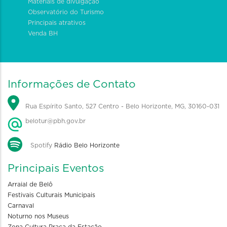
Materiais de divulgação
Observatório do Turismo
Principais atrativos
Venda BH
Informações de Contato
Rua Espírito Santo, 527 Centro - Belo Horizonte, MG, 30160-031
belotur@pbh.gov.br
Spotify
Rádio Belo Horizonte
Principais Eventos
Arraial de Belô
Festivais Culturais Municipais
Carnaval
Noturno nos Museus