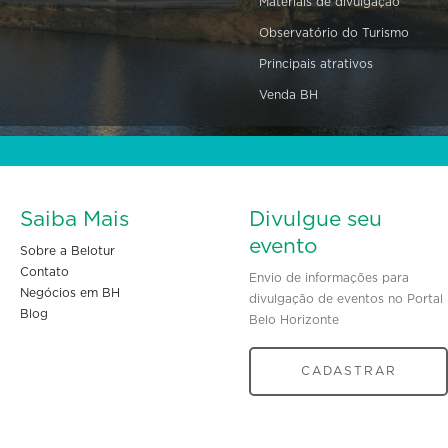
Materiais de divulgação
Observatório do Turismo
Principais atrativos
Venda BH
Saiba Mais
Divulgue seu
evento
Sobre a Belotur
Contato
Envio de informações para
Negócios em BH
divulgação de eventos no Portal
Blog
Belo Horizonte
CADASTRAR