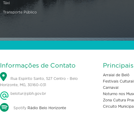
Táxi
Transporte Público
Informações de Contato
Principai
Arraial de Belô
Rua Espírito Santo, 527 Centro - Belo
Festivais Culturai
Horizonte, MG, 30160-031
Carnaval
belotur@pbh.gov.br
Noturno nos Mus
Zona Cultura Pra
Circuito Municipa
Spotify
Rádio Belo Horizonte