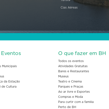
Cias Aéreas
s Eventos
O que fazer em BH
Todos os eventos
s Municipais
Atividades Gratuitas
Bares e Restaurantes
eus
Museus
ça da Estação
Teatro e Cinema
l de Cultura
Parques e Praças
Ao ar livre e Esportes
Compras e Moda
Para curtir com a familia
Perto de BH