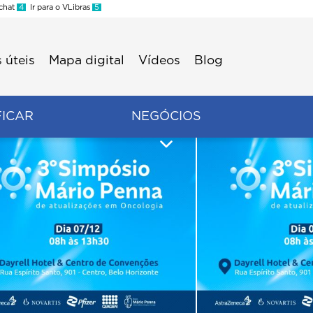
 chat
4
Ir para o VLibras
5
 úteis
Mapa digital
Vídeos
Blog
FICAR
NEGÓCIOS