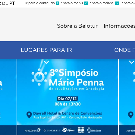
R
DE
PT
Ir para o conteúdo
1
Ir para o menu
2
Ir para o rodapé
3
Ir para o
ES
Sobre a Belotur
Informações
Menu
second
LUGARES PARA IR
ONDE 