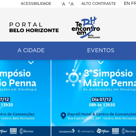
-
+
EN
F
ACESSIBILIDADE
ALTO CONTRASTE
A
A
PORTAL
BELO
HORIZONTE
A CIDADE
EVENTOS
ação
pal