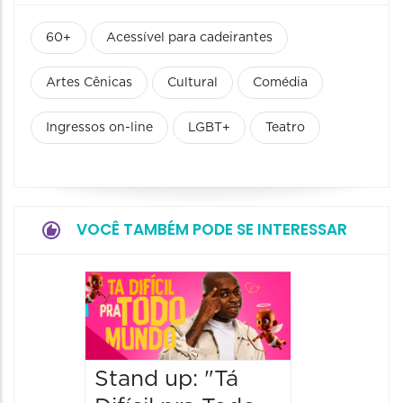
60+
Acessível para cadeirantes
Artes Cênicas
Cultural
Comédia
Ingressos on-line
LGBT+
Teatro
VOCÊ TAMBÉM PODE SE INTERESSAR
Stand 
a Lado
Ventur
Stand up: "Tá
12/09/20
12/09/2026