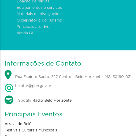
Doação de mídias
Equipamentos e serviços
Materiais de divulgação
Observatório do Turismo
Principais atrativos
Venda BH
Informações de Contato
Rua Espírito Santo, 527 Centro - Belo Horizonte, MG, 30160-031
belotur@pbh.gov.br
Spotify
Rádio Belo Horizonte
Principais Eventos
Arraial de Belô
Festivais Culturais Municipais