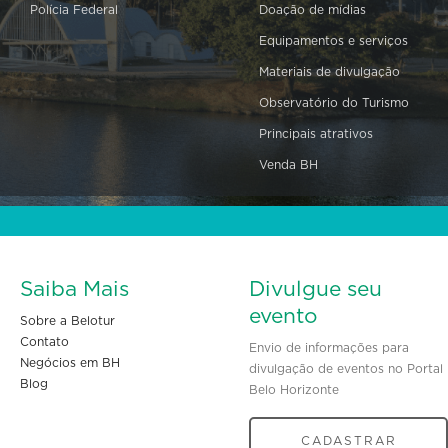
Polícia Federal
Doação de mídias
Equipamentos e serviços
Materiais de divulgação
Observatório do Turismo
Principais atrativos
Venda BH
Saiba Mais
Divulgue seu
evento
Sobre a Belotur
Contato
Envio de informações para
Negócios em BH
divulgação de eventos no Portal
Blog
Belo Horizonte
CADASTRAR