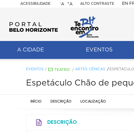
-
+
EN
F
ACESSIBILIDADE
ALTO CONTRASTE
A
A
PORTAL
BELO
HORIZONTE
A CIDADE
EVENTOS
ação
pal
EVENTOS
/
ARTES CÊNICAS
ESPETÁCULO
TEATRO
/
Espetáculo Chão de peq
INÍCIO
DESCRIÇÃO
LOCALIZAÇÃO
DESCRIÇÃO