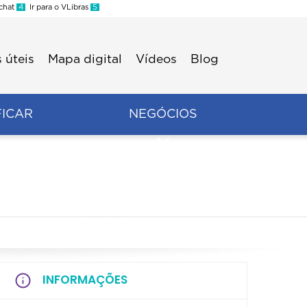
 chat
4
Ir para o VLibras
5
 úteis
Mapa digital
Vídeos
Blog
FICAR
NEGÓCIOS
INFORMAÇÕES