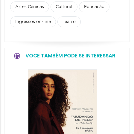
Artes Cênicas
Cultural
Educação
Ingressos on-line
Teatro
VOCÊ TAMBÉM PODE SE INTERESSAR
Espetá
Filho 
08/08/20
08/08/202
19:00 às 