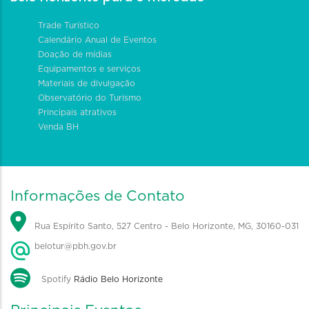
Trade Turístico
Calendário Anual de Eventos
Doação de mídias
Equipamentos e serviços
Materiais de divulgação
Observatório do Turismo
Principais atrativos
Venda BH
Informações de Contato
Rua Espírito Santo, 527 Centro - Belo Horizonte, MG, 30160-031
belotur@pbh.gov.br
Spotify
Rádio Belo Horizonte