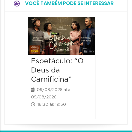
VOCÊ TAMBÉM PODE SE INTERESSAR
Espetá
"Hom
Bomba
09/08/20
09/08/202
Espetáculo: “O
19:00 às
Deus da
Carnificina”
09/08/2026 até
09/08/2026
18:30 às 19:50