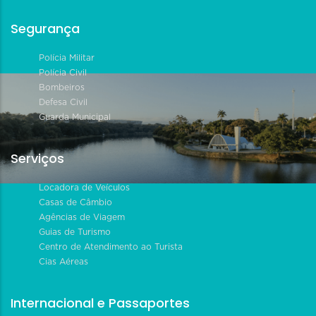
Segurança
Polícia Militar
Polícia Civil
Bombeiros
Defesa Civil
Guarda Municipal
Serviços
Locadora de Veículos
Casas de Câmbio
Agências de Viagem
Guias de Turismo
Centro de Atendimento ao Turista
Cias Aéreas
Internacional e Passaportes