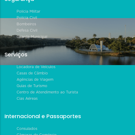
Polícia Militar
Polícia Civil
Bombeiros
Defesa Civil
Guarda Municipal
Serviços
Locadora de Veículos
Casas de Câmbio
Agências de Viagem
Guias de Turismo
Centro de Atendimento ao Turista
Cias Aéreas
Internacional e Passaportes
Consulados
Câmaras de Comércio