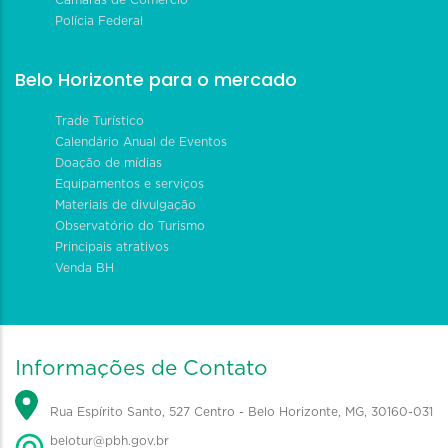
Polícia Federal
Belo Horizonte para o mercado
Trade Turístico
Calendário Anual de Eventos
Doação de mídias
Equipamentos e serviços
Materiais de divulgação
Observatório do Turismo
Principais atrativos
Venda BH
Informações de Contato
Rua Espírito Santo, 527 Centro - Belo Horizonte, MG, 30160-031
belotur@pbh.gov.br