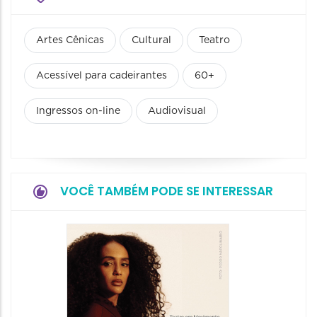
Artes Cênicas
Cultural
Teatro
Acessível para cadeirantes
60+
Ingressos on-line
Audiovisual
VOCÊ TAMBÉM PODE SE INTERESSAR
Espetá
Filho 
08/08/20
08/08/202