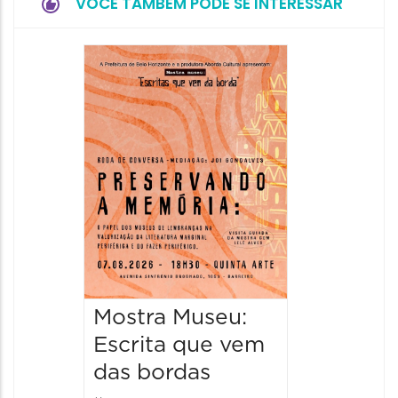
VOCÊ TAMBÉM PODE SE INTERESSAR
Festa
Italian
2026
08/08/20
08/08/202
11:00 às 
Mostra Museu:
Escrita que vem
das bordas