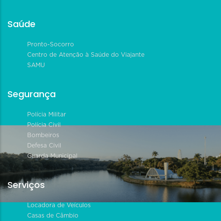
Saúde
Pronto-Socorro
Centro de Atenção à Saúde do Viajante
SAMU
Segurança
Polícia Militar
Polícia Civil
Bombeiros
Defesa Civil
Guarda Municipal
Serviços
Locadora de Veículos
Casas de Câmbio