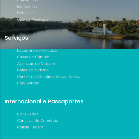
Bombeiros
Defesa Civil
Guarda Municipal
Serviços
Locadora de Veículos
Casas de Câmbio
Agências de Viagem
Guias de Turismo
Centro de Atendimento ao Turista
Cias Aéreas
Internacional e Passaportes
Consulados
Câmaras de Comércio
Polícia Federal