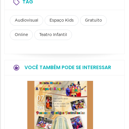
TAG
Audiovisual
Espaço Kids
Gratuito
Online
Teatro Infantil
VOCÊ TAMBÉM PODE SE INTERESSAR
Pinóqu
Especi
pais
08/08/20
08/08/202