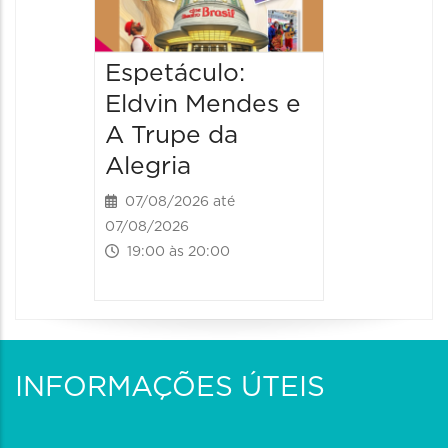
17:00 às 
Espetáculo:
Eldvin Mendes e
A Trupe da
Alegria
07/08/2026 até
07/08/2026
19:00 às 20:00
INFORMAÇÕES ÚTEIS