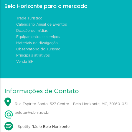
Belo Horizonte para o mercado
Trade Turístico
Calendário Anual de Eventos
Doação de mídias
Equipamentos e serviços
Materiais de divulgação
Observatório do Turismo
Principais atrativos
Venda BH
Informações de Contato
Rua Espírito Santo, 527 Centro - Belo Horizonte, MG, 30160-031
belotur@pbh.gov.br
Spotify
Rádio Belo Horizonte