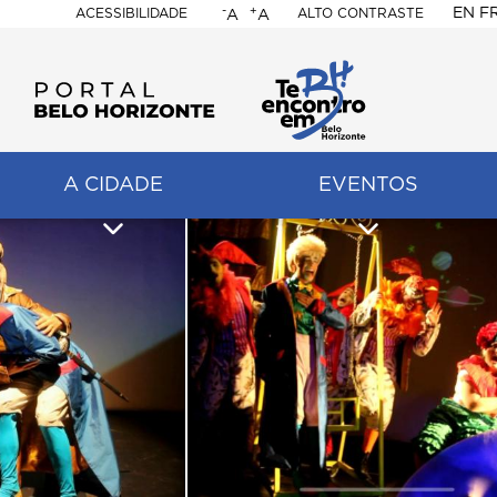
-
+
EN
F
ACESSIBILIDADE
ALTO CONTRASTE
A
A
PORTAL
BELO
HORIZONTE
A CIDADE
EVENTOS
ação
pal