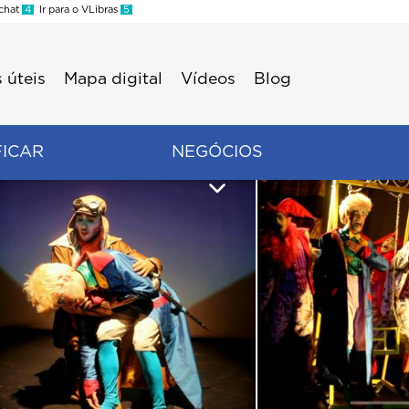
 chat
4
Ir para o VLibras
5
 úteis
Mapa digital
Vídeos
Blog
FICAR
NEGÓCIOS