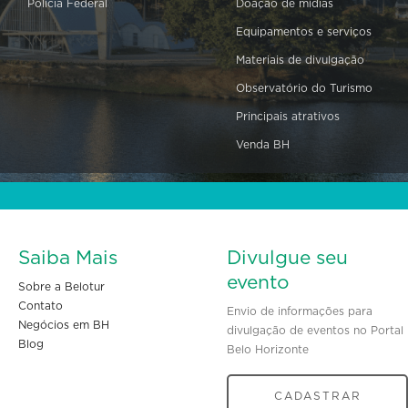
Polícia Federal
Doação de mídias
Equipamentos e serviços
Materiais de divulgação
Observatório do Turismo
Principais atrativos
Venda BH
Saiba Mais
Divulgue seu
evento
Sobre a Belotur
Contato
Envio de informações para
Negócios em BH
divulgação de eventos no Portal
Blog
Belo Horizonte
CADASTRAR