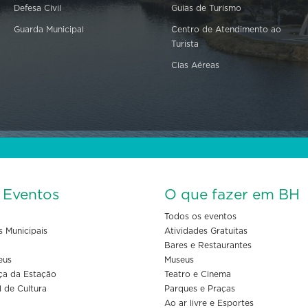
Defesa Civil
Guias de Turismo
Guarda Municipal
Centro de Atendimento ao
Turista
Cias Aéreas
s Eventos
O que fazer em BH
Todos os eventos
s Municipais
Atividades Gratuitas
Bares e Restaurantes
eus
Museus
ça da Estação
Teatro e Cinema
l de Cultura
Parques e Praças
Ao ar livre e Esportes