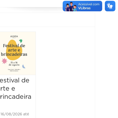
Show:
Luluca
Show
25/10/2026 até
25/10/2026
16:00 às 17:00
estival de
rte e
rincadeira
16/08/2026 até