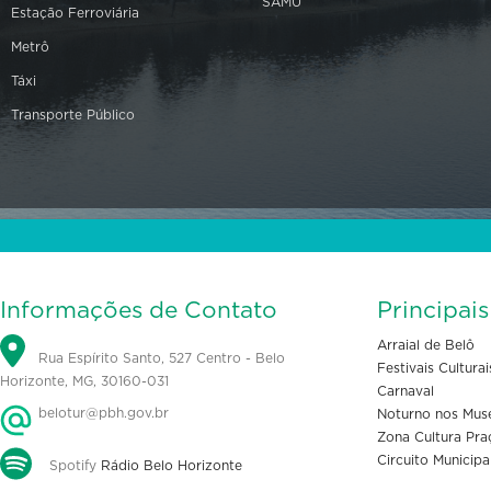
SAMU
Estação Ferroviária
Metrô
Táxi
Transporte Público
Informações de Contato
Principai
Arraial de Belô
Rua Espírito Santo, 527 Centro - Belo
Festivais Culturai
Horizonte, MG, 30160-031
Carnaval
belotur@pbh.gov.br
Noturno nos Mus
Zona Cultura Pra
Circuito Municipa
Spotify
Rádio Belo Horizonte