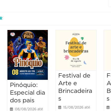
R
Festival de
F
Arte e
A
Pinóquio:
Brincadeira
B
Especial dia
s
s
dos pais
15/08/2026 até
08/08/2026 até