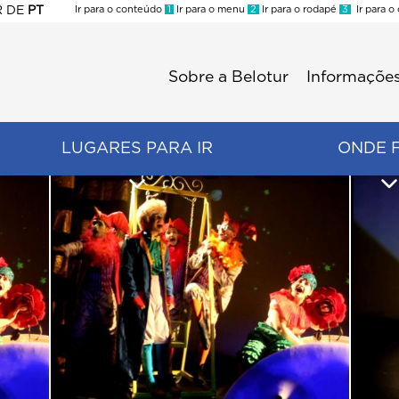
R
DE
PT
Ir para o conteúdo
1
Ir para o menu
2
Ir para o rodapé
3
Ir para o
ES
Sobre a Belotur
Informações
Menu
second
LUGARES PARA IR
ONDE 