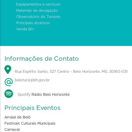
Equipamentos e serviços
Materiais de divulgação
Observatório do Turismo
Principais atrativos
Venda BH
Informações de Contato
Rua Espírito Santo, 527 Centro - Belo Horizonte, MG, 30160-031
belotur@pbh.gov.br
Spotify
Rádio Belo Horizonte
Principais Eventos
Arraial de Belô
Festivais Culturais Municipais
Carnaval