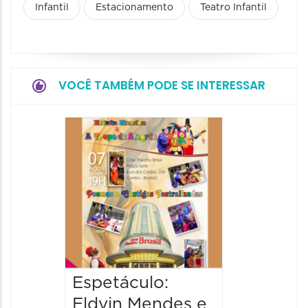
Infantil
Estacionamento
Teatro Infantil
VOCÊ TAMBÉM PODE SE INTERESSAR
Pinóqu
Especi
pais
08/08/20
08/08/202
17:00 às 
Espetáculo:
Eldvin Mendes e