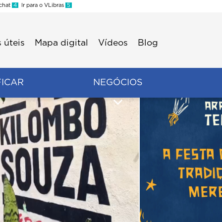
 chat
4
Ir para o VLibras
5
 úteis
Mapa digital
Vídeos
Blog
FICAR
NEGÓCIOS