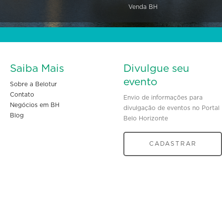
Venda BH
Saiba Mais
Divulgue seu
evento
Sobre a Belotur
Contato
Envio de informações para
Negócios em BH
divulgação de eventos no Portal
Blog
Belo Horizonte
CADASTRAR