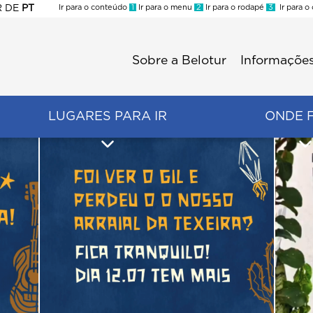
R
DE
PT
Ir para o conteúdo
1
Ir para o menu
2
Ir para o rodapé
3
Ir para o
ES
Sobre a Belotur
Informações
Menu
second
LUGARES PARA IR
ONDE 