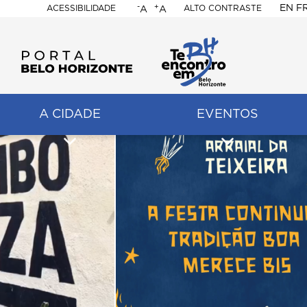
-
+
EN
F
ACESSIBILIDADE
ALTO CONTRASTE
A
A
PORTAL
BELO
HORIZONTE
A CIDADE
EVENTOS
ação
pal