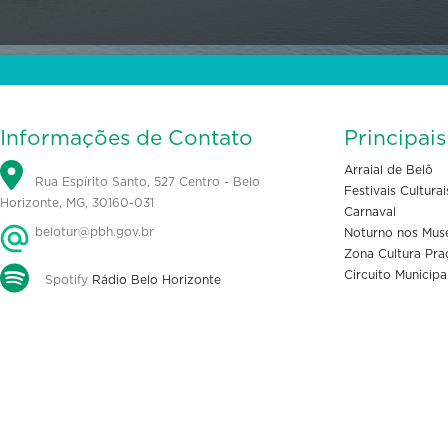
Informações de Contato
Principai
Arraial de Belô
Rua Espírito Santo, 527 Centro - Belo
Festivais Culturai
Horizonte, MG, 30160-031
Carnaval
belotur@pbh.gov.br
Noturno nos Mus
Zona Cultura Pra
Circuito Municipa
Spotify
Rádio Belo Horizonte