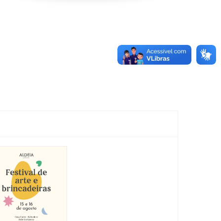
Show:
Luluca
Show
25/10/2026 até
25/10/2026