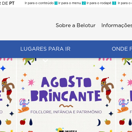
R
DE
PT
Ir para o conteúdo
1
Ir para o menu
2
Ir para o rodapé
3
Ir para o
ES
Sobre a Belotur
Informações
Menu
second
LUGARES PARA IR
ONDE 