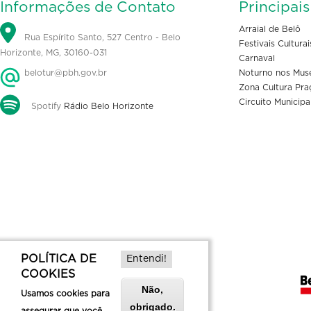
Informações de Contato
Principai
Arraial de Belô
Rua Espírito Santo, 527 Centro - Belo
Festivais Culturai
Horizonte, MG, 30160-031
Carnaval
belotur@pbh.gov.br
Noturno nos Mus
Zona Cultura Pra
Circuito Municipa
Spotify
Rádio Belo Horizonte
POLÍTICA DE
Entendi!
COOKIES
Não,
Usamos cookies para
obrigado.