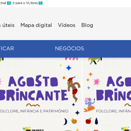
 chat
4
Ir para o VLibras
5
 úteis
Mapa digital
Vídeos
Blog
FICAR
NEGÓCIOS