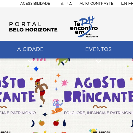
-
+
EN
F
ACESSIBILIDADE
ALTO CONTRASTE
A
A
PORTAL
BELO
HORIZONTE
A CIDADE
EVENTOS
ação
pal