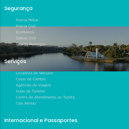
Segurança
Polícia Militar
Polícia Civil
Bombeiros
Defesa Civil
Guarda Municipal
Serviços
Locadora de Veículos
Casas de Câmbio
Agências de Viagem
Guias de Turismo
Centro de Atendimento ao Turista
Cias Aéreas
Internacional e Passaportes