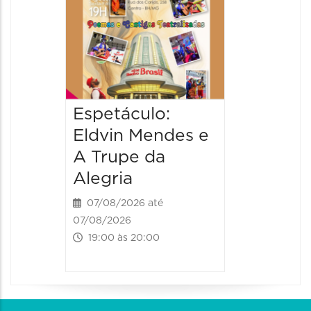
pais
08/08/20
08/08/202
17:00 às 
Espetáculo:
Eldvin Mendes e
A Trupe da
Alegria
07/08/2026 até
07/08/2026
19:00 às 20:00