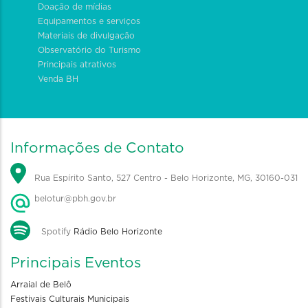
Doação de mídias
Equipamentos e serviços
Materiais de divulgação
Observatório do Turismo
Principais atrativos
Venda BH
Informações de Contato
Rua Espírito Santo, 527 Centro - Belo Horizonte, MG, 30160-031
belotur@pbh.gov.br
Spotify
Rádio Belo Horizonte
Principais Eventos
Arraial de Belô
Festivais Culturais Municipais