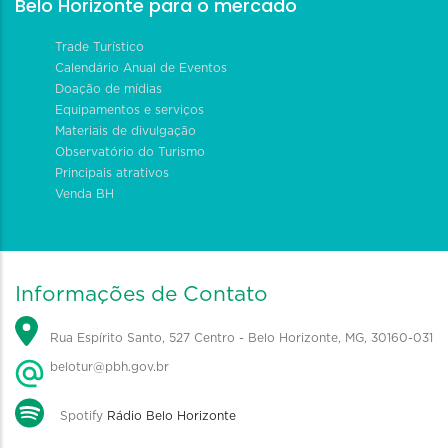
Belo Horizonte para o mercado
Trade Turístico
Calendário Anual de Eventos
Doação de mídias
Equipamentos e serviços
Materiais de divulgação
Observatório do Turismo
Principais atrativos
Venda BH
Informações de Contato
Rua Espírito Santo, 527 Centro - Belo Horizonte, MG, 30160-031
belotur@pbh.gov.br
Spotify
Rádio Belo Horizonte