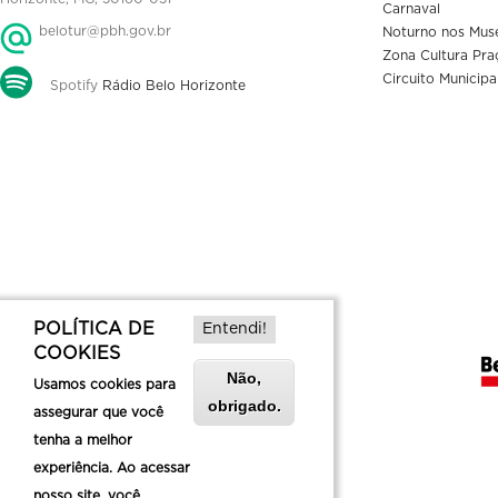
Carnaval
belotur@pbh.gov.br
Noturno nos Mus
Zona Cultura Pra
Circuito Municipa
Spotify
Rádio Belo Horizonte
POLÍTICA DE
Entendi!
COOKIES
Não,
Usamos cookies para
obrigado.
assegurar que você
tenha a melhor
experiência. Ao acessar
nosso site, você