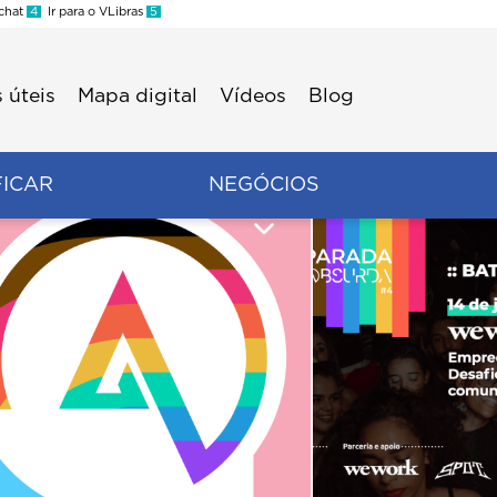
 chat
4
Ir para o VLibras
5
 úteis
Mapa digital
Vídeos
Blog
FICAR
NEGÓCIOS