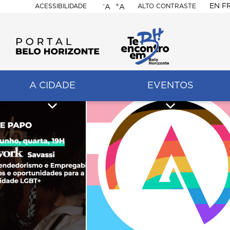
-
+
EN
F
ACESSIBILIDADE
ALTO CONTRASTE
A
A
PORTAL
BELO
HORIZONTE
A CIDADE
EVENTOS
ação
pal