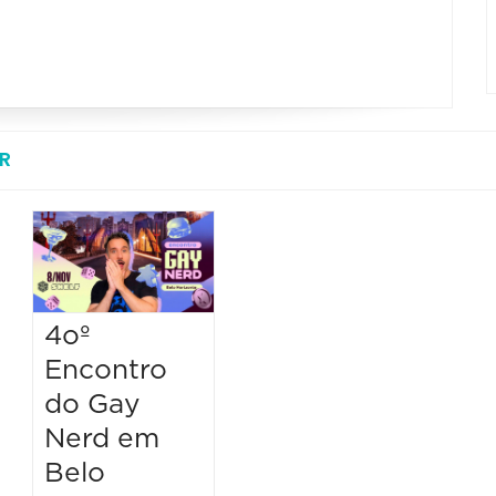
R
4oº
Encontro
do Gay
Nerd em
Belo