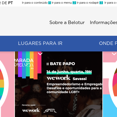
R
DE
PT
Ir para o conteúdo
1
Ir para o menu
2
Ir para o rodapé
3
Ir para o
ES
Sobre a Belotur
Informações
Menu
second
LUGARES PARA IR
ONDE 