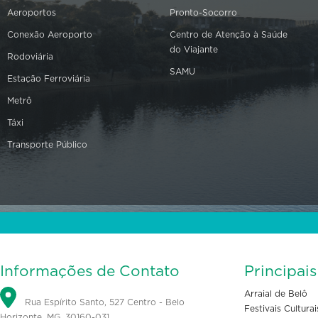
Aeroportos
Pronto-Socorro
Conexão Aeroporto
Centro de Atenção à Saúde
do Viajante
Rodoviária
SAMU
Estação Ferroviária
Metrô
Táxi
Transporte Público
Informações de Contato
Principai
Arraial de Belô
Rua Espírito Santo, 527 Centro - Belo
Festivais Culturai
Horizonte, MG, 30160-031