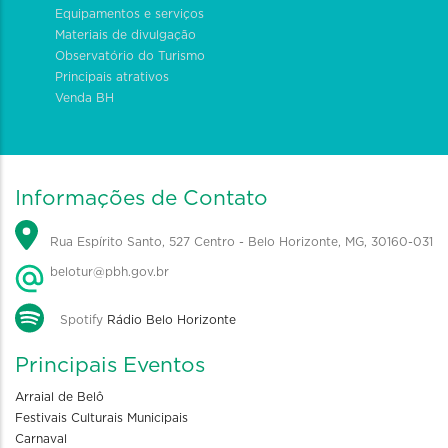
Equipamentos e serviços
Materiais de divulgação
Observatório do Turismo
Principais atrativos
Venda BH
Informações de Contato
Rua Espírito Santo, 527 Centro - Belo Horizonte, MG, 30160-031
belotur@pbh.gov.br
Spotify
Rádio Belo Horizonte
Principais Eventos
Arraial de Belô
Festivais Culturais Municipais
Carnaval