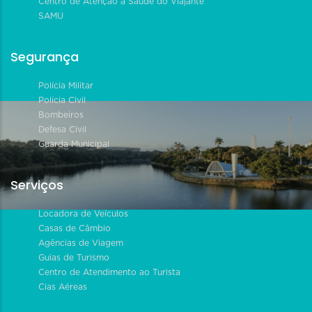
Centro de Atenção à Saúde do Viajante
SAMU
Segurança
Polícia Militar
Polícia Civil
Bombeiros
Defesa Civil
Guarda Municipal
Serviços
Locadora de Veículos
Casas de Câmbio
Agências de Viagem
Guias de Turismo
Centro de Atendimento ao Turista
Cias Aéreas