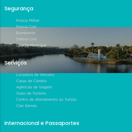
Segurança
Polícia Militar
Polícia Civil
Bombeiros
Defesa Civil
Guarda Municipal
Serviços
Locadora de Veículos
Casas de Câmbio
Agências de Viagem
Guias de Turismo
Centro de Atendimento ao Turista
Cias Aéreas
Internacional e Passaportes