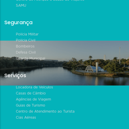
SAMU
Segurança
Polícia Militar
Polícia Civil
Bombeiros
Defesa Civil
Guarda Municipal
Serviços
Locadora de Veículos
Casas de Câmbio
Agências de Viagem
Guias de Turismo
Centro de Atendimento ao Turista
Cias Aéreas