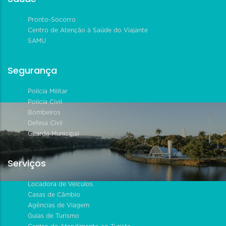
Pronto-Socorro
Centro de Atenção à Saúde do Viajante
SAMU
Segurança
Polícia Militar
Polícia Civil
Bombeiros
Defesa Civil
Guarda Municipal
Serviços
Locadora de Veículos
Casas de Câmbio
Agências de Viagem
Guias de Turismo