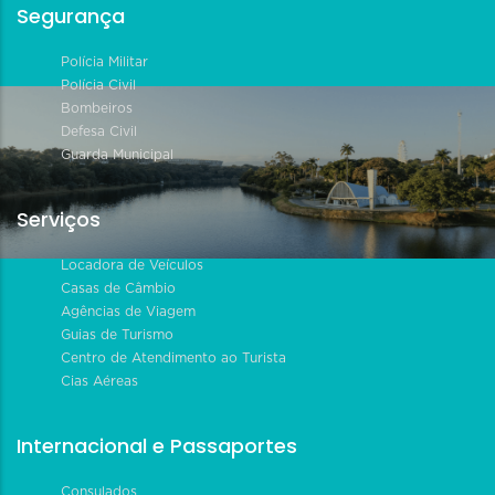
Segurança
Polícia Militar
Polícia Civil
Bombeiros
Defesa Civil
Guarda Municipal
Serviços
Locadora de Veículos
Casas de Câmbio
Agências de Viagem
Guias de Turismo
Centro de Atendimento ao Turista
Cias Aéreas
Internacional e Passaportes
Consulados