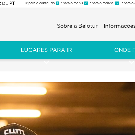
R
DE
PT
Ir para o conteúdo
1
Ir para o menu
2
Ir para o rodapé
3
Ir para o
ES
Sobre a Belotur
Informações
Menu
second
LUGARES PARA IR
ONDE 