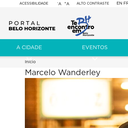
-
+
EN
F
ACESSIBILIDADE
ALTO CONTRASTE
A
A
PORTAL
BELO
HORIZONTE
A CIDADE
EVENTOS
ação
pal
Trilha
Início
Marcelo Wanderley
de
navegação