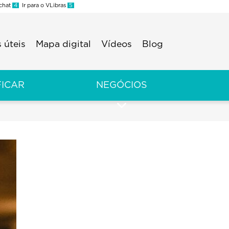
 chat
4
Ir para o VLibras
5
 úteis
Mapa digital
Vídeos
Blog
FICAR
NEGÓCIOS