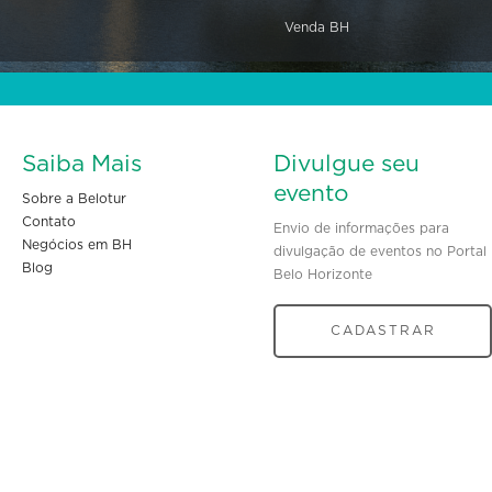
Venda BH
Saiba Mais
Divulgue seu
evento
Sobre a Belotur
Contato
Envio de informações para
Negócios em BH
divulgação de eventos no Portal
Blog
Belo Horizonte
CADASTRAR