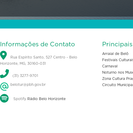
Informações de Contato
Principai
Arraial de Belô
Rua Espírito Santo, 527 Centro - Belo
Festivais Culturai
Horizonte, MG, 30160-031
Carnaval
Noturno nos Mus
(31) 3277-9701
Zona Cultura Pra
belotur@pbh.gov.br
Circuito Municipa
Spotify
Rádio Belo Horizonte