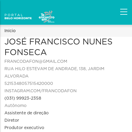
Trilha
Início
JOSÉ FRANCISCO NUNES
de
FONSECA
navegação
FRANCODAFON@GMAIL.COM
RUA HILO ESTEVAM DE ANDRADE, 138, JARDIM
ALVORADA
5215348057515420000
INSTAGRAM.COM/FRANCODAFON
(031) 99923-2358
Autônomo
Assistente de direção
Diretor
Produtor executivo