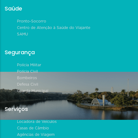
Saúde
Pronto-Socorro
Centro de Atenção à Saúde do Viajante
SAMU
Segurança
Polícia Militar
Polícia Civil
Bombeiros
Defesa Civil
Guarda Municipal
Serviços
Locadora de Veículos
Casas de Câmbio
Agências de Viagem