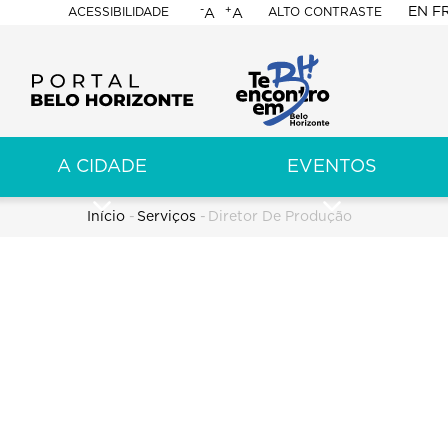
-
+
EN
F
ACESSIBILIDADE
ALTO CONTRASTE
A
A
PORTAL
BELO
HORIZONTE
A CIDADE
EVENTOS
ação
pal
Trilha
Início
-
Serviços
-
Diretor De Produção
de
navegação