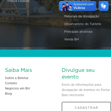
Polícia Federal
Doação de mídias
Equipamentos e serviços
Materiais de divulgação
Observatório do Turismo
Principais atrativos
Venda BH
Saiba Mais
Divulgue seu
evento
Sobre a Belotur
Contato
Envio de informações para
Negócios em BH
divulgação de eventos no Portal
Blog
Belo Horizonte
CADASTRAR