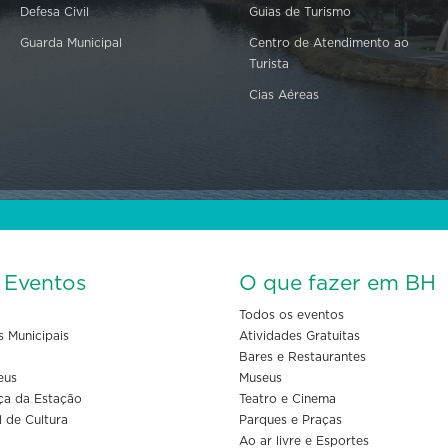
Defesa Civil
Guias de Turismo
Guarda Municipal
Centro de Atendimento ao
Turista
Cias Aéreas
s Eventos
O que fazer em BH
Todos os eventos
s Municipais
Atividades Gratuitas
Bares e Restaurantes
eus
Museus
ça da Estação
Teatro e Cinema
l de Cultura
Parques e Praças
Ao ar livre e Esportes