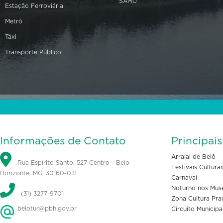
SAMU
Estação Ferroviária
Metrô
Táxi
Transporte Público
Informações de Contato
Principai
Arraial de Belô
Rua Espírito Santo, 527 Centro - Belo
Festivais Culturai
Horizonte, MG, 30160-031
Carnaval
Noturno nos Mus
(31) 3277-9701
Zona Cultura Pra
belotur@pbh.gov.br
Circuito Municipa