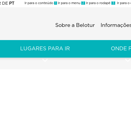
R
DE
PT
Ir para o conteúdo
1
Ir para o menu
2
Ir para o rodapé
3
Ir para o
ES
Sobre a Belotur
Informações
Menu
second
LUGARES PARA IR
ONDE 