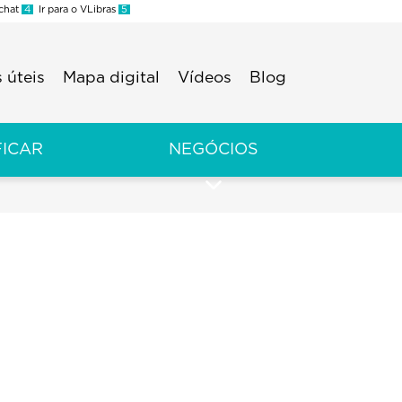
 chat
4
Ir para o VLibras
5
 úteis
Mapa digital
Vídeos
Blog
FICAR
NEGÓCIOS