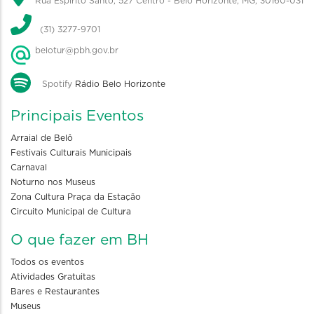
Rua Espírito Santo, 527 Centro - Belo Horizonte, MG, 30160-031
(31) 3277-9701
belotur@pbh.gov.br
Spotify
Rádio Belo Horizonte
Principais Eventos
Arraial de Belô
Festivais Culturais Municipais
Carnaval
Noturno nos Museus
Zona Cultura Praça da Estação
Circuito Municipal de Cultura
O que fazer em BH
Todos os eventos
Atividades Gratuitas
Bares e Restaurantes
Museus