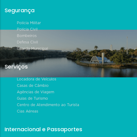
Segurança
Polícia Militar
Polícia Civil
Bombeiros
Defesa Civil
Guarda Municipal
Serviços
Locadora de Veículos
Casas de Câmbio
Agências de Viagem
Guias de Turismo
Centro de Atendimento ao Turista
Cias Aéreas
Internacional e Passaportes