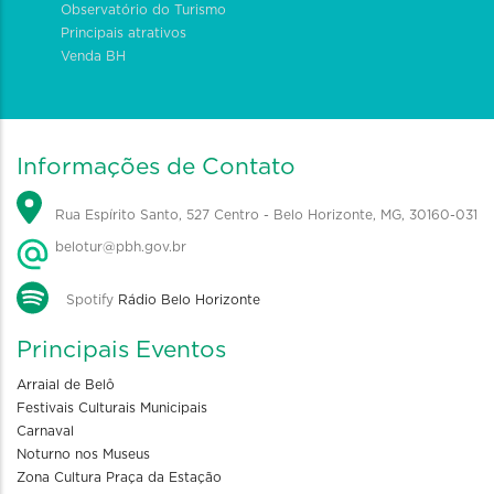
Observatório do Turismo
Principais atrativos
Venda BH
Informações de Contato
Rua Espírito Santo, 527 Centro - Belo Horizonte, MG, 30160-031
belotur@pbh.gov.br
Spotify
Rádio Belo Horizonte
Principais Eventos
Arraial de Belô
Festivais Culturais Municipais
Carnaval
Noturno nos Museus
Zona Cultura Praça da Estação