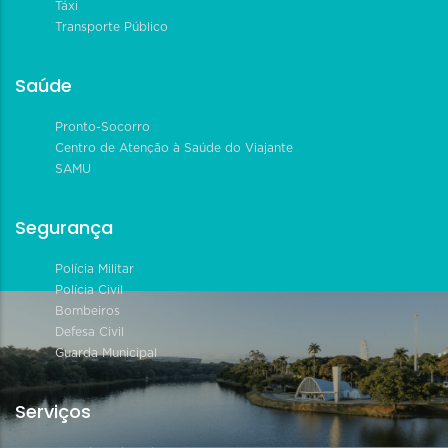
Táxi
Transporte Público
Saúde
Pronto-Socorro
Centro de Atenção à Saúde do Viajante
SAMU
Segurança
Polícia Militar
Polícia Civil
Bombeiros
Defesa Civil
Guarda Municipal
Serviços