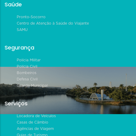
Saúde
Pronto-Socorro
Centro de Atenção à Saúde do Viajante
SAMU
Segurança
Polícia Militar
Polícia Civil
Bombeiros
Defesa Civil
Guarda Municipal
Serviços
Locadora de Veículos
Casas de Câmbio
Agências de Viagem
Guias de Turismo