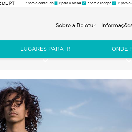
R
DE
PT
Ir para o conteúdo
1
Ir para o menu
2
Ir para o rodapé
3
Ir para o
ES
Sobre a Belotur
Informações
Menu
second
LUGARES PARA IR
ONDE 