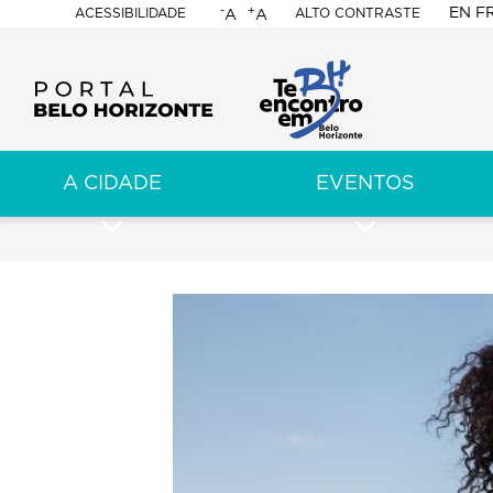
-
+
EN
F
ACESSIBILIDADE
ALTO CONTRASTE
A
A
PORTAL
BELO
HORIZONTE
A CIDADE
EVENTOS
ação
pal