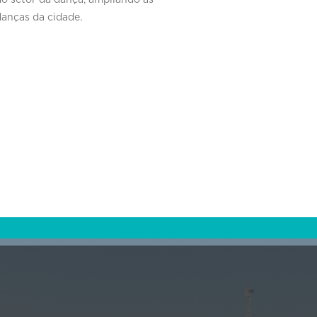
o setor da dança, ampliando as
 danças da cidade.