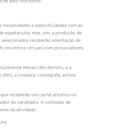
e de Belo Horizonte.”
 necessidades e especificidades com as
de espetáculos, mas, sim, a produção de
as selecionados receberão orientação de
rês encontros virtuais com provocadores,
 Guilherme Morais (BH/Berlim), e a
(BH), a cineasta, coreógrafa, artista
, que receberão um cachê artístico no
icador do candidato. A comissão de
ores da atividade.
ura.