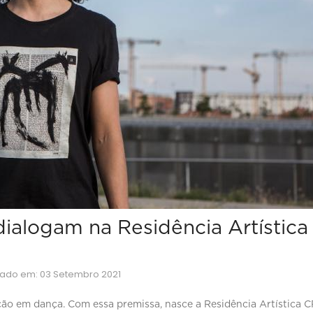
dialogam na Residência Artístic
izado em: 03 Setembro 2021
ção em dança. Com essa premissa, nasce a Residência Artística C