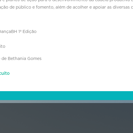
 e planos de ação para o desenvolvimento da cadeia produtiva d
mação de público e fomento, além de acolher e apoiar as diversas
RDançaBH 1ª Edição
ito
ce de Bethania Gomes
cuito