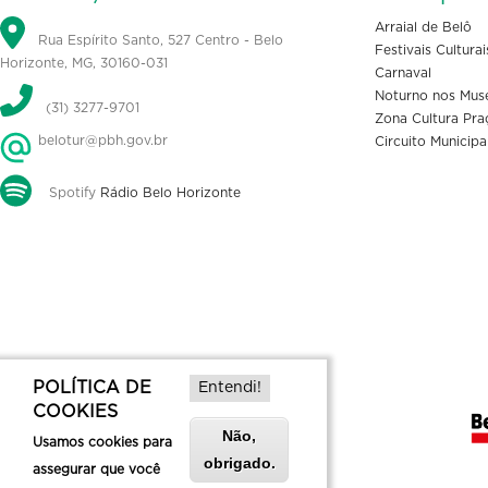
Arraial de Belô
Rua Espírito Santo, 527 Centro - Belo
Festivais Culturai
Horizonte, MG, 30160-031
Carnaval
Noturno nos Mus
(31) 3277-9701
Zona Cultura Pra
belotur@pbh.gov.br
Circuito Municipa
Spotify
Rádio Belo Horizonte
POLÍTICA DE
Entendi!
COOKIES
Não,
Usamos cookies para
obrigado.
assegurar que você