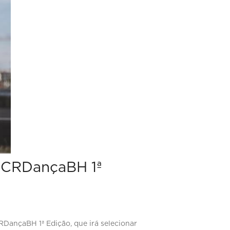
a CRDançaBH 1ª
RDançaBH 1ª Edição, que irá selecionar