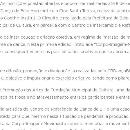
 As inscrições já estão abertas e podem ser realizadas até 8 de 
 Dança de Belo Horizonte e o Cine Santa Tereza, realizada dentr
o Goethe-Institut. O Circuito é realizado pela Prefeitura de Belo
ipal de Cultura, em parceria com o Centro de Intercâmbio e Refe
 de interlocução e criação coletiva, em regime de imersão, de m
área de dança. Nesta primeira edição, intitulada “Corpo-Imagem-
 e, consequentemente, as possibilidades criativas que se abrem a
 de difusão, promoção e divulgação já realizadas pelo CRDançaB
 O objetivo é impulsionar o exercício criativo, tendo como pilare
de Promoção das Artes da Fundação Municipal de Cultura, uma da
ada na troca e no atravessamento entre os participantes e entre
cia artística do Centro de Referência da Dança de BH é uma açã
ntado para que, mesmo nessa situação de pandemia, a produção 
rograma Corpo-Imagem-Movimento conecta memórias e movimentos