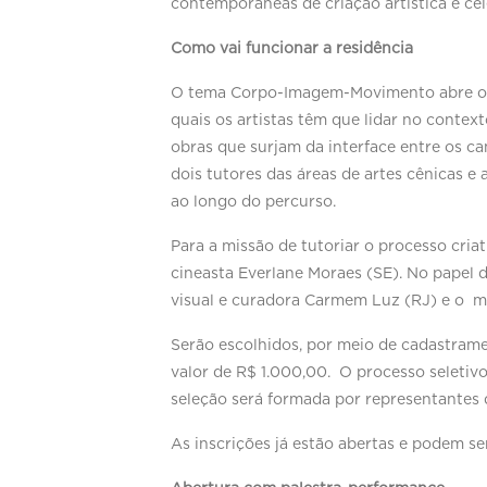
contemporâneas de criação artística e ce
Como vai funcionar a residência
O tema Corpo-Imagem-Movimento abre o P
quais os artistas têm que lidar no contex
obras que surjam da interface entre os ca
dois tutores das áreas de artes cênicas e
ao longo do percurso.
Para a missão de tutoriar o processo cri
cineasta Everlane Moraes (SE). No papel d
visual e curadora Carmem Luz (RJ) e o m
Serão escolhidos, por meio de cadastramen
valor de R$ 1.000,00. O processo seletivo
seleção será formada por representantes 
As inscrições já estão abertas e podem se