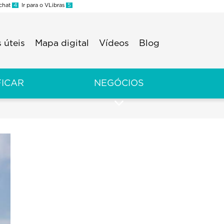
 chat
4
Ir para o VLibras
5
 úteis
Mapa digital
Vídeos
Blog
FICAR
NEGÓCIOS