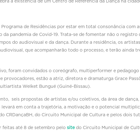
lebra a existência de um Centro de Referência da Dança na cidad
rograma de Residências por estar em total consonância com as
to da pandemia de Covid-19. Trata-se de fomentar não o registro 
mpos do audiovisual e da dança. Durante a residência, os artist
 audiovisual, que acompanharão todo o processo, e terão ainda t
ativo, foram convidados o coreógrafo, multiperformer e pedagogo
e provocadores, estão a atriz, diretora e dramaturga Grace Passô 
ultiartista Welket Bungué (Guiné-Bissau).
to, seis propostas de artistas e/ou coletivos, da área de dança
 levará em conta a trajetória, a motivação e o potencial multipl
do CRDançaBH, do Circuito Municipal de Cultura e pelos dois tut
r feitas até 8 de setembro pelo
site
do Circuito Municipal de Cult