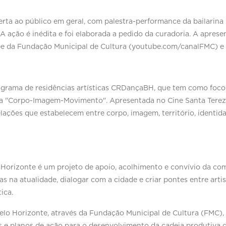
aberta ao público em geral, com palestra-performance da bailarin
A ação é inédita e foi elaborada a pedido da curadoria. A apres
e da Fundação Municipal de Cultura (youtube.com/canalFMC) e p
rama de residências artísticas CRDançaBH, que tem como foco a
tra "Corpo-Imagem-Movimento". Apresentada no Cine Santa Tereza
elações que estabelecem entre corpo, imagem, território, identi
Horizonte é um projeto de apoio, acolhimento e convívio da co
 na atualidade, dialogar com a cidade e criar pontes entre artis
tica.
elo Horizonte, através da Fundação Municipal de Cultura (FMC), 