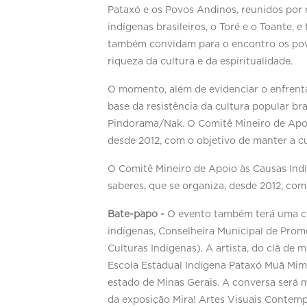
Pataxó e os Povos Andinos, reunidos por 
indígenas brasileiros, o Toré e o Toante,
também convidam para o encontro os povos
riqueza da cultura e da espiritualidade.
O momento, além de evidenciar o enfrenta
base da resistência da cultura popular b
Pindorama/Nak. O Comitê Mineiro de Apoio 
desde 2012, com o objetivo de manter a cu
O Comitê Mineiro de Apoio às Causas Indíg
saberes, que se organiza, desde 2012, com
Bate-papo -
O evento também terá uma con
indígenas, Conselheira Municipal de Promo
Culturas Indígenas). A artista, do clã de
Escola Estadual Indígena Pataxó Muã Mima
estado de Minas Gerais. A conversa será m
da exposição Mira! Artes Visuais Contem