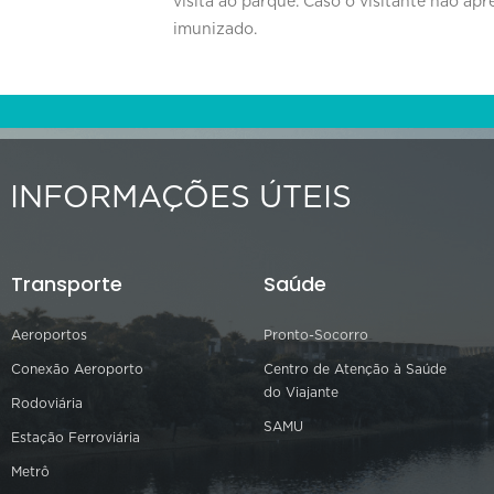
visita ao parque. Caso o visitante não apr
imunizado.
INFORMAÇÕES ÚTEIS
Transporte
Saúde
Aeroportos
Pronto-Socorro
Conexão Aeroporto
Centro de Atenção à Saúde
do Viajante
Rodoviária
SAMU
Estação Ferroviária
Metrô