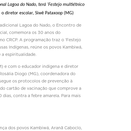
nal Lagoa do Nado, terá ‘Festejo multiétnico 
 o diretor escolar, Siwê Pataxoop (MG) 
radicional Lagoa do Nado, o Encontro de
ncial, comemora os 30 anos do
como CRCP. A programação traz o ‘Festejo
usas Indígenas, reúne os povos Kambiwá,
a espiritualidade.
) e com o educador indígena e diretor
 Rosália Diogo (MG), coordenadora do
a segue os protocolos de prevenção à
o do cartão de vacinação que comprove a
 dias, contra a febre amarela. Para mais
sença dos povos Kambiwá, Aranã Caboclo,