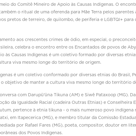
meio do Comitê Mineiro de Apoio às Causas Indígenas. O encontr
 e também o ritual de uma oferenda para Mãe Terra pelos parentes
 pretos de terreiro, de quilombo, de periferia e LGBTQI+ para c
mento aos crescentes crimes de ódio, em especial, o preconceit
rasileira, celebra o encontro entre os Encantados de povos de 
às Causas Indígenas é um coletivo formado por diversas etnias d
ltura viva mesmo longe do território de origem.
enas é um coletivo conformado por diversas etnias do Brasil, Pe
 o objetivo de manter a cultura viva mesmo longe do território d
versa com Darupü'üna Tikuna (AM) e Siwê Pataxoop (MG). Darup
ção da Igualdade Racial (cadeira Outras Etnias) e Conselheira Es
 mutum, pertence à etnia tikuna - o mais numeroso povo indígena 
txi, em Itapecerica (MG), e membro titular da Comissão Estadu
ediada por Rafael Fares (MG), poeta, compositor, doutor em lite
porâneas dos Povos Indígenas.