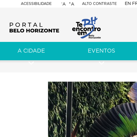
-
+
EN
F
ACESSIBILIDADE
ALTO CONTRASTE
A
A
PORTAL
BELO
HORIZONTE
A CIDADE
EVENTOS
ação
pal