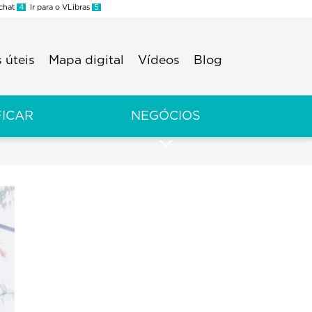
 chat
4
Ir para o VLibras
5
 úteis
Mapa digital
Vídeos
Blog
FICAR
NEGÓCIOS