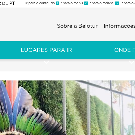
R
DE
PT
Ir para o conteúdo
1
Ir para o menu
2
Ir para o rodapé
3
Ir para o
ES
Sobre a Belotur
Informações
Menu
second
LUGARES PARA IR
ONDE 