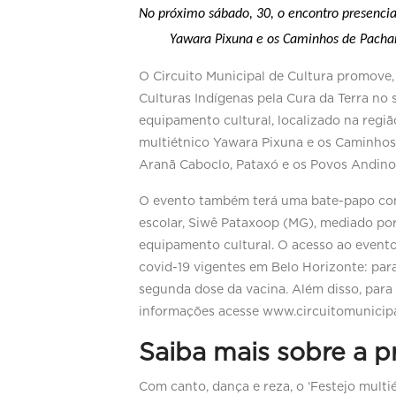
No próximo sábado, 30, o encontro presencial
Yawara Pixuna e os Caminhos de Pach
O Circuito Municipal de Cultura promove,
Culturas Indígenas pela Cura da Terra n
equipamento cultural, localizado na regi
multiétnico Yawara Pixuna e os Caminhos
Aranã Caboclo, Pataxó e os Povos Andinos 
O evento também terá uma bate-papo com 
escolar, Siwê Pataxoop (MG), mediado por
equipamento cultural. O acesso ao evento é
covid-19 vigentes em Belo Horizonte: par
segunda dose da vacina. Além disso, para 
informações acesse www.circuitomunicipa
Saiba mais sobre a 
Com canto, dança e reza, o ‘Festejo mul