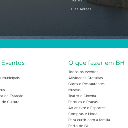
Turista
Cias Aéreas
s Eventos
O que fazer em BH
Todos os eventos
s Municipais
Atividades Gratuitas
Bares e Restaurantes
eus
Museus
ça da Estação
Teatro e Cinema
l de Cultura
Parques e Praças
Ao ar livre e Esportes
Compras e Moda
Para curtir com a familia
Perto de BH