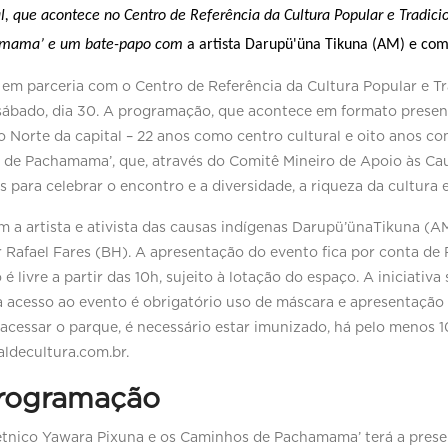
, que acontece no Centro de Referência da Cultura Popular e Tradicio
amama’ e um bate-papo com 
a artista Darupü'üna Tikuna (AM) e com
 em parceria com o Centro de Referência da Cultura Popular e T
o sábado, dia 30. A programação, que acontece em formato prese
ão Norte da capital – 22 anos como centro cultural e oito anos 
 de Pachamama’, que, através do Comitê Mineiro de Apoio às Ca
para celebrar o encontro e a diversidade, a riqueza da cultura e 
a artista e ativista das causas indígenas Darupü’ünaTikuna (AM
 Rafael Fares (BH). A apresentação do evento fica por conta de
 livre a partir das 10h, sujeito à lotação do espaço. A iniciativ
a acesso ao evento é obrigatório uso de máscara e apresentaçã
acessar o parque, é necessário estar imunizado, há pelo menos 10
ldecultura.com.br.
programação
tiétnico Yawara Pixuna e os Caminhos de Pachamama’ terá a pre