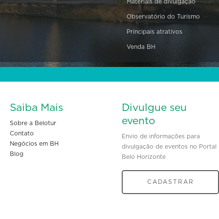
Materiais de divulgação
Observatório do Turismo
Principais atrativos
Venda BH
Saiba Mais
Divulgue seu
evento
Sobre a Belotur
Contato
Envio de informações para
Negócios em BH
divulgação de eventos no Portal
Blog
Belo Horizonte
CADASTRAR