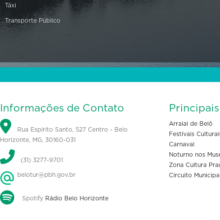
Táxi
Transporte Público
Informações de Contato
Principai
Arraial de Belô
Rua Espírito Santo, 527 Centro - Belo
Festivais Culturai
Horizonte, MG, 30160-031
Carnaval
Noturno nos Mus
(31) 3277-9701
Zona Cultura Pra
belotur@pbh.gov.br
Circuito Municipa
Spotify
Rádio Belo Horizonte