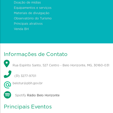
Doação de mídias
Equipamentos e serviços
Materiais de divulgação
Observatório do Turismo
Principais atrativos
Venda BH
Informações de Contato
Rua Espírito Santo, 527 Centro - Belo Horizonte, MG, 30160-031
(31) 3277-9701
belotur@pbh.gov.br
Spotify
Rádio Belo Horizonte
Principais Eventos