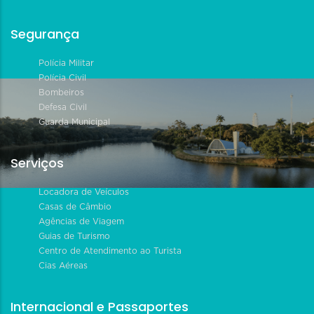
Segurança
Polícia Militar
Polícia Civil
Bombeiros
Defesa Civil
Guarda Municipal
Serviços
Locadora de Veículos
Casas de Câmbio
Agências de Viagem
Guias de Turismo
Centro de Atendimento ao Turista
Cias Aéreas
Internacional e Passaportes