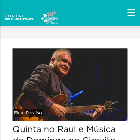
Élcio Paraíso
Quinta no Raul e Música