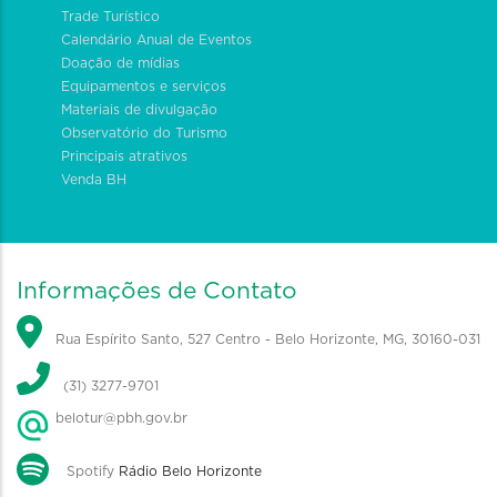
Trade Turístico
Calendário Anual de Eventos
Doação de mídias
Equipamentos e serviços
Materiais de divulgação
Observatório do Turismo
Principais atrativos
Venda BH
Informações de Contato
Rua Espírito Santo, 527 Centro - Belo Horizonte, MG, 30160-031
(31) 3277-9701
belotur@pbh.gov.br
Spotify
Rádio Belo Horizonte