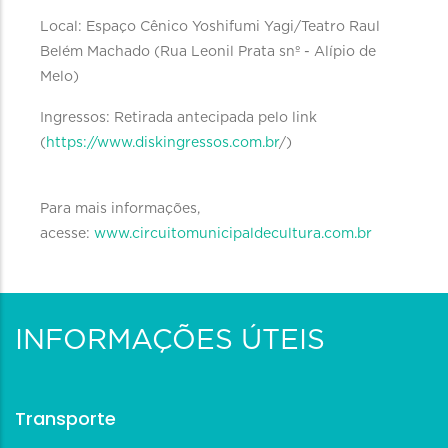
Local: Espaço Cênico Yoshifumi Yagi/Teatro Raul
Belém Machado (Rua Leonil Prata snº - Alípio de
Melo)
Ingressos: Retirada antecipada pelo link
(
https://www.diskingressos.com.br
/)
Para mais informações,
acesse:
www.circuitomunicipaldecultura.com.br
INFORMAÇÕES ÚTEIS
Transporte