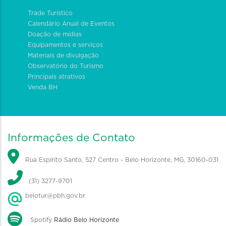
Trade Turístico
Calendário Anual de Eventos
Doação de mídias
Equipamentos e serviços
Materiais de divulgação
Observatório do Turismo
Principais atrativos
Venda BH
Informações de Contato
Rua Espírito Santo, 527 Centro - Belo Horizonte, MG, 30160-031
(31) 3277-9701
belotur@pbh.gov.br
Spotify
Rádio Belo Horizonte